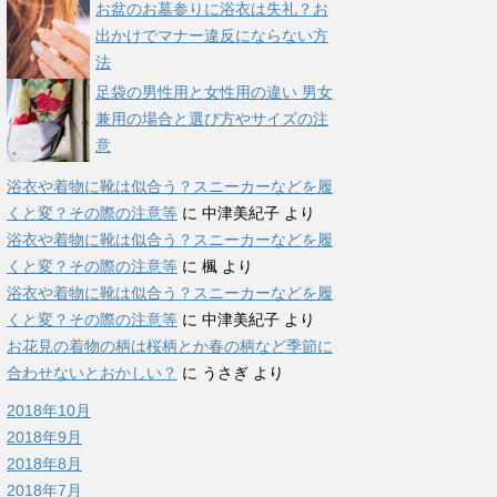
お盆のお墓参りに浴衣は失礼？お
出かけでマナー違反にならない方
法
足袋の男性用と女性用の違い 男女
兼用の場合と選び方やサイズの注
意
浴衣や着物に靴は似合う？スニーカーなどを履
くと変？その際の注意等
に
中津美紀子
より
浴衣や着物に靴は似合う？スニーカーなどを履
くと変？その際の注意等
に
楓
より
浴衣や着物に靴は似合う？スニーカーなどを履
くと変？その際の注意等
に
中津美紀子
より
お花見の着物の柄は桜柄とか春の柄など季節に
合わせないとおかしい？
に
うさぎ
より
2018年10月
2018年9月
2018年8月
2018年7月