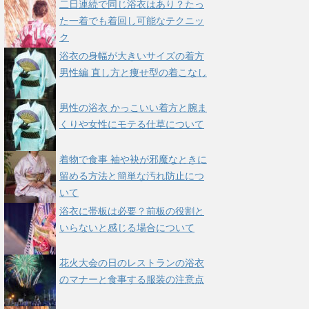
二日連続で同じ浴衣はあり？たっ
た一着でも着回し可能なテクニッ
ク
浴衣の身幅が大きいサイズの着方
男性編 直し方と痩せ型の着こなし
男性の浴衣 かっこいい着方と腕ま
くりや女性にモテる仕草について
着物で食事 袖や袂が邪魔なときに
留める方法と簡単な汚れ防止につ
いて
浴衣に帯板は必要？前板の役割と
いらないと感じる場合について
花火大会の日のレストランの浴衣
のマナーと食事する服装の注意点