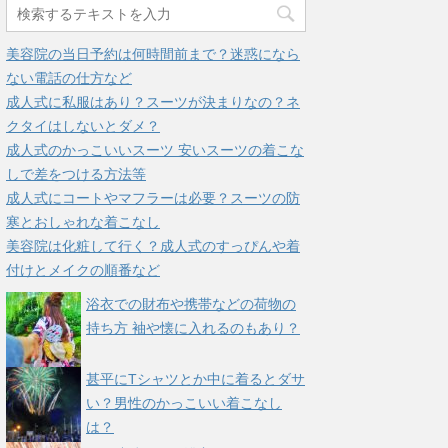
美容院の当日予約は何時間前まで？迷惑になら
ない電話の仕方など
成人式に私服はあり？スーツが決まりなの？ネ
クタイはしないとダメ？
成人式のかっこいいスーツ 安いスーツの着こな
しで差をつける方法等
成人式にコートやマフラーは必要？スーツの防
寒とおしゃれな着こなし
美容院は化粧して行く？成人式のすっぴんや着
付けとメイクの順番など
浴衣での財布や携帯などの荷物の
持ち方 袖や懐に入れるのもあり？
甚平にTシャツとか中に着るとダサ
い？男性のかっこいい着こなし
は？