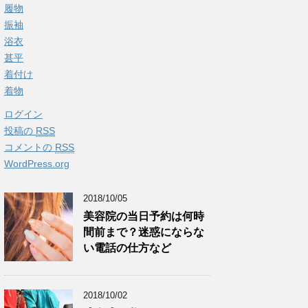
履物
振袖
浴衣
甚平
着付け
着物
ログイン
投稿の
RSS
コメントの
RSS
WordPress.org
2018/10/05
美容院の当日予約は何時
間前まで？迷惑にならな
い電話の仕方など
2018/10/02