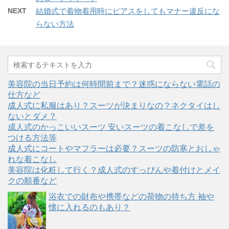
NEXT
結婚式で着物着用時にピアスをしてもマナー違反にな
らない方法
美容院の当日予約は何時間前まで？迷惑にならない電話の
仕方など
成人式に私服はあり？スーツが決まりなの？ネクタイはし
ないとダメ？
成人式のかっこいいスーツ 安いスーツの着こなしで差を
つける方法等
成人式にコートやマフラーは必要？スーツの防寒とおしゃ
れな着こなし
美容院は化粧して行く？成人式のすっぴんや着付けとメイ
クの順番など
浴衣での財布や携帯などの荷物の持ち方 袖や
懐に入れるのもあり？