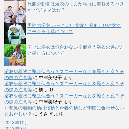
旅館の朝食は浴衣のままか私服に着替えるべき
か パジャマは変？
男性の浴衣 かっこいい着方と腕まくりや女性
にモテる仕草について
デブに浴衣は似合わない？似合う浴衣の選び方
と探し方について
浴衣や着物に靴は似合う？スニーカーなどを履くと変？そ
の際の注意等
に
中津美紀子
より
浴衣や着物に靴は似合う？スニーカーなどを履くと変？そ
の際の注意等
に
楓
より
浴衣や着物に靴は似合う？スニーカーなどを履くと変？そ
の際の注意等
に
中津美紀子
より
お花見の着物の柄は桜柄とか春の柄など季節に合わせない
とおかしい？
に
うさぎ
より
2018年10月
2018年9月