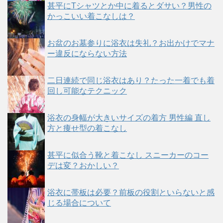
甚平にTシャツとか中に着るとダサい？男性の
かっこいい着こなしは？
お盆のお墓参りに浴衣は失礼？お出かけでマナ
ー違反にならない方法
二日連続で同じ浴衣はあり？たった一着でも着
回し可能なテクニック
浴衣の身幅が大きいサイズの着方 男性編 直し
方と痩せ型の着こなし
甚平に似合う靴と着こなし スニーカーのコー
デは変？おかしい？
浴衣に帯板は必要？前板の役割といらないと感
じる場合について