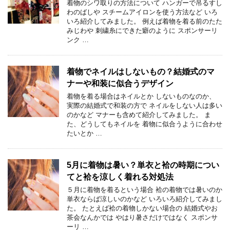
着物のシワ取りの方法について ハンガーで吊るすし
わのばしや スチームアイロンを使う方法など いろ
いろ紹介してみました。 例えば着物を着る前のたた
みじわや 刺繍糸にできた癖のように スポンサーリ
ンク …
着物でネイルはしないもの？結婚式のマ
ナーや和装に似合うデザイン
着物を着る場合はネイルとか しないものなのか、
実際の結婚式で和装の方で ネイルをしない人は多い
のかなど マナーも含めて紹介してみました。 ま
た、どうしてもネイルを 着物に似合うように合わせ
たいとか …
5月に着物は暑い？単衣と袷の時期につい
てと袷を涼しく着れる対処法
５月に着物を着るという場合 袷の着物では暑いのか
単衣ならば涼しいのかなど いろいろ紹介してみまし
た。 たとえば袷の着物しかない場合の 結婚式やお
茶会なんかでは やはり暑さだけではなく スポンサ
ーリ …