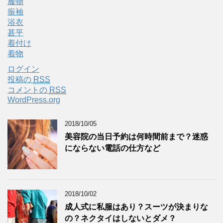
履物
振袖
浴衣
甚平
着付け
着物
ログイン
投稿の
RSS
コメントの
RSS
WordPress.org
2018/10/05
美容院の当日予約は何時間前まで？迷惑
にならない電話の仕方など
2018/10/02
成人式に私服はあり？スーツが決まりな
の？ネクタイはしないとダメ？