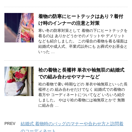
着物の防寒にヒートテックはあり？着付
け時のインナーの注意と対策
寒い冬の防寒対策として 着物の下にヒートテックを
着るのは ありかどうかそのメリットや デメリット
なども紹介しました。 この場合の着物を着る場面は
結婚式や成人式、卒業式以外にも お葬式やお茶会と
いった …
袷の着物と長襦袢 単衣や袖無双の結婚式
での組み合わせやマナーなど
袷の着物で暑い時期などの 単衣や袖無双といった長
襦袢との 組み合わせだけでなく 結婚式での着物の
着方や コーディネートについてなど いろいろ紹介
しました。 やはり袷の着物には袖無双とかで 無難
に組み合 …
PREV
結婚式 着物時のバッグのマナーや合わせ方と訪問着
のコーディネート