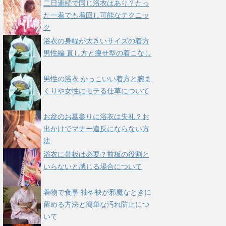
二日連続で同じ浴衣はあり？たっ
た一着でも着回し可能なテクニッ
ク
浴衣の身幅が大きいサイズの着方
男性編 直し方と痩せ型の着こなし
男性の浴衣 かっこいい着方と腕ま
くりや女性にモテる仕草について
お盆のお墓参りに浴衣は失礼？お
出かけでマナー違反にならない方
法
浴衣に帯板は必要？前板の役割と
いらないと感じる場合について
着物で食事 袖や袂が邪魔なときに
留める方法と簡単な汚れ防止につ
いて