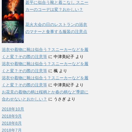
甚平に似合う靴と着こなし スニー
カーのコーデは変？おかしい？
花火大会の日のレストランの浴衣
のマナーと食事する服装の注意点
浴衣や着物に靴は似合う？スニーカーなどを履
くと変？その際の注意等
に
中津美紀子
より
浴衣や着物に靴は似合う？スニーカーなどを履
くと変？その際の注意等
に
楓
より
浴衣や着物に靴は似合う？スニーカーなどを履
くと変？その際の注意等
に
中津美紀子
より
お花見の着物の柄は桜柄とか春の柄など季節に
合わせないとおかしい？
に
うさぎ
より
2018年10月
2018年9月
2018年8月
2018年7月