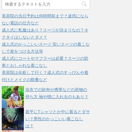
美容院の当日予約は何時間前まで？迷惑になら
ない電話の仕方など
成人式に私服はあり？スーツが決まりなの？ネ
クタイはしないとダメ？
成人式のかっこいいスーツ 安いスーツの着こな
しで差をつける方法等
成人式にコートやマフラーは必要？スーツの防
寒とおしゃれな着こなし
美容院は化粧して行く？成人式のすっぴんや着
付けとメイクの順番など
浴衣での財布や携帯などの荷物の
持ち方 袖や懐に入れるのもあり？
甚平にTシャツとか中に着るとダサ
い？男性のかっこいい着こなし
は？