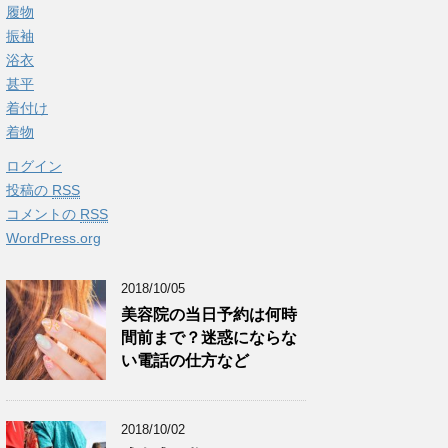
履物
振袖
浴衣
甚平
着付け
着物
ログイン
投稿の
RSS
コメントの
RSS
WordPress.org
2018/10/05
美容院の当日予約は何時
間前まで？迷惑にならな
い電話の仕方など
2018/10/02