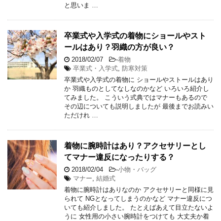
と思いま …
卒業式や入学式の着物にショールやスト
ールはあり？羽織の方が良い？
2018/02/07
-
着物
卒業式・入学式
,
防寒対策
卒業式や入学式の着物に ショールやストールはあり
か 羽織ものとしてなしなのかなど いろいろ紹介し
てみました。 こういう式典ではマナーもあるので
その辺についても説明しましたが 最後までお読みい
ただけれ …
着物に腕時計はあり？アクセサリーとし
てマナー違反になったりする？
2018/02/04
-
小物・バッグ
マナー
,
結婚式
着物に腕時計はありなのか アクセサリーと同様に見
られて NGとなってしまうのかなど マナー違反につ
いても紹介しました。 たとえばあえて目立たないよ
うに 女性用の小さい腕時計をつけても 大丈夫か着