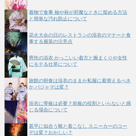
着物で食事 袖や袂が邪魔なときに留める方法
と簡単な汚れ防止について
花火大会の日のレストランの浴衣のマナーと食
事する服装の注意点
男性の浴衣 かっこいい着方と腕まくりや女性
にモテる仕草について
旅館の朝食は浴衣のままか私服に着替えるべき
か パジャマは変？
浴衣に帯板は必要？前板の役割といらないと感
じる場合について
甚平に似合う靴と着こなし スニーカーのコー
デは変？おかしい？