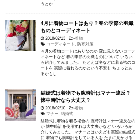
うとか …
4月に着物コートはあり？春の季節の羽織
ものとコーディネート
2018/02/13
-
着物
コーディネート
,
防寒対策
４月の着物コートはありなのか 変に見えないコーデ
ィネートなど 春の季節の羽織ものについて いろい
ろ紹介してみました。 たとえば冬などに着る袷のコ
ートを 実際に着れるのかという不安も ちょっとあ
るかもし …
結婚式は着物でも腕時計はマナー違反？
懐中時計なら大丈夫？
2018/02/10
-
着物
マナー
,
結婚式
結婚式に着物を着る場合の 腕時計はマナー違反なの
か 懐中時計を使用すれば大丈夫かなど いろいろ紹
介してみました。 マナーとはいえども実際の結婚式
に 着物でも腕時計をしている人を たまに見かける