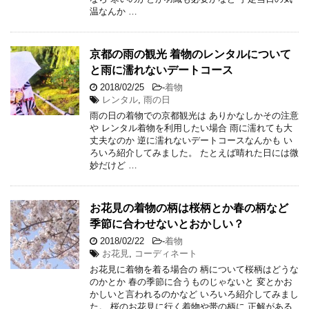
温なんか …
京都の雨の観光 着物のレンタルについて
と雨に濡れないデートコース
2018/02/25
-
着物
レンタル
,
雨の日
雨の日の着物での京都観光は ありかなしかその注意
や レンタル着物を利用したい場合 雨に濡れても大
丈夫なのか 逆に濡れないデートコースなんかも い
ろいろ紹介してみました。 たとえば晴れた日には微
妙だけど …
お花見の着物の柄は桜柄とか春の柄など
季節に合わせないとおかしい？
2018/02/22
-
着物
お花見
,
コーディネート
お花見に着物を着る場合の 柄について桜柄はどうな
のかとか 春の季節に合うものじゃないと 変とかお
かしいと言われるのかなど いろいろ紹介してみまし
た。 桜のお花見に行く着物や帯の柄に 正解がある