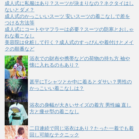
成人式に私服はあり？スーツが決まりなの？ネクタイはし
ないとダメ？
成人式のかっこいいスーツ 安いスーツの着こなしで差を
つける方法等
成人式にコートやマフラーは必要？スーツの防寒とおしゃ
れな着こなし
美容院は化粧して行く？成人式のすっぴんや着付けとメイ
クの順番など
浴衣での財布や携帯などの荷物の持ち方 袖や
懐に入れるのもあり？
甚平にTシャツとか中に着るとダサい？男性の
かっこいい着こなしは？
浴衣の身幅が大きいサイズの着方 男性編 直し
方と痩せ型の着こなし
二日連続で同じ浴衣はあり？たった一着でも着
回し可能なテクニック