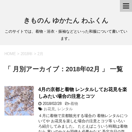
きものん ゆかたん わふくん
このサイトでは、着物・浴衣・振袖などといった和服について書いてい
ます。
HOME
>
2018年
>
2月
「 月別アーカイブ：2018年02月 」 一覧
4月の京都と着物 レンタルしてお花見を楽
しみたい場合の注意とコツ
2018/02/28
-
着物
お花見
,
レンタル
４月に着物で京都観光する場合の 着物レンタルにつ
いてや お花見を楽しむ場合の注意とコツ等 いろい
ろ紹介してみました。 たとえばこういう時期は着物
なら 寒いのかとか羽織も必要かなど 予定当日の気