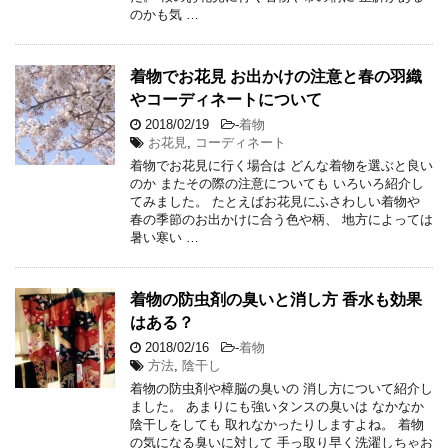
のかも気 …
着物でお花見 お出かけの注意と春の羽織
やコーディネートについて
2018/02/19
-
着物
お花見
,
コーディネート
着物でお花見に行く場合は どんな着物を選ぶと良い
のか またその際の注意についても いろいろ紹介し
てみました。 たとえばお花見にふさわしい着物や
春の季節のお出かけに合う色や柄、 地方によっては
暑い寒い …
着物の防虫剤の臭いと消し方 香水も効果
はある？
2018/02/16
-
着物
方法
,
陰干し
着物の防虫剤や樟脳の臭いの 消し方について紹介し
ました。 あまりにも強いタンスの臭いは なかなか
陰干しをしても 取れなかったりしますよね。 着物
の気になる臭いに対して 手っ取り早く洗濯しちゃお