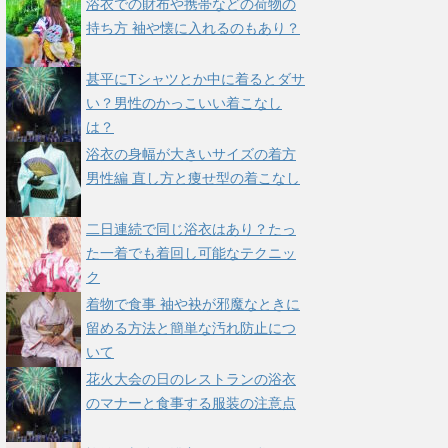
浴衣での財布や携帯などの荷物の
持ち方 袖や懐に入れるのもあり？
甚平にTシャツとか中に着るとダサ
い？男性のかっこいい着こなし
は？
浴衣の身幅が大きいサイズの着方
男性編 直し方と痩せ型の着こなし
二日連続で同じ浴衣はあり？たっ
た一着でも着回し可能なテクニッ
ク
着物で食事 袖や袂が邪魔なときに
留める方法と簡単な汚れ防止につ
いて
花火大会の日のレストランの浴衣
のマナーと食事する服装の注意点