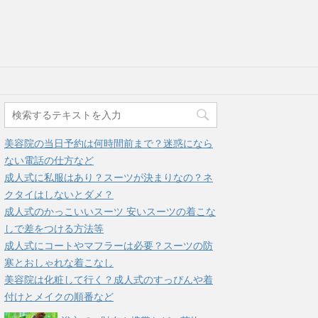
美容院の当日予約は何時間前まで？迷惑になら
ない電話の仕方など
成人式に私服はあり？スーツが決まりなの？ネ
クタイはしないとダメ？
成人式のかっこいいスーツ 安いスーツの着こな
しで差をつける方法等
成人式にコートやマフラーは必要？スーツの防
寒とおしゃれな着こなし
美容院は化粧して行く？成人式のすっぴんや着
付けとメイクの順番など