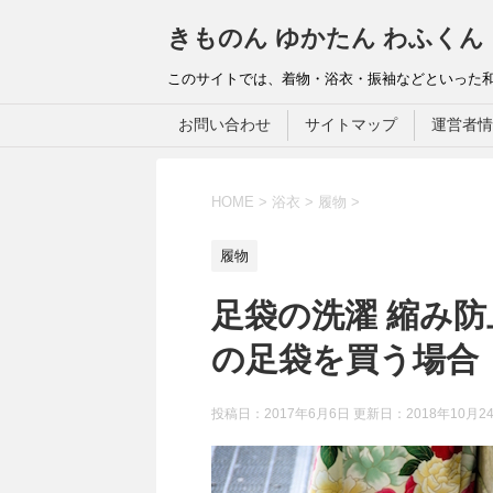
きものん ゆかたん わふくん
このサイトでは、着物・浴衣・振袖などといった
お問い合わせ
サイトマップ
運営者情
HOME
>
浴衣
>
履物
>
履物
足袋の洗濯 縮み
の足袋を買う場合
投稿日：2017年6月6日 更新日：
2018年10月2