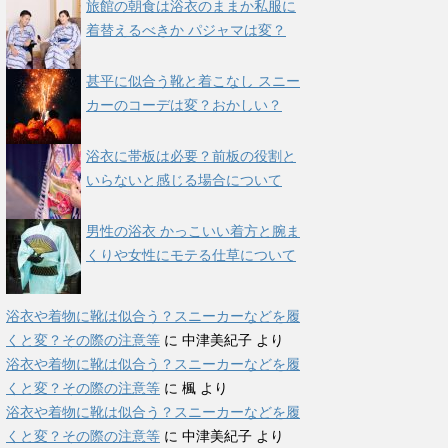
旅館の朝食は浴衣のままか私服に
着替えるべきか パジャマは変？
甚平に似合う靴と着こなし スニー
カーのコーデは変？おかしい？
浴衣に帯板は必要？前板の役割と
いらないと感じる場合について
男性の浴衣 かっこいい着方と腕ま
くりや女性にモテる仕草について
浴衣や着物に靴は似合う？スニーカーなどを履
くと変？その際の注意等
に
中津美紀子
より
浴衣や着物に靴は似合う？スニーカーなどを履
くと変？その際の注意等
に
楓
より
浴衣や着物に靴は似合う？スニーカーなどを履
くと変？その際の注意等
に
中津美紀子
より