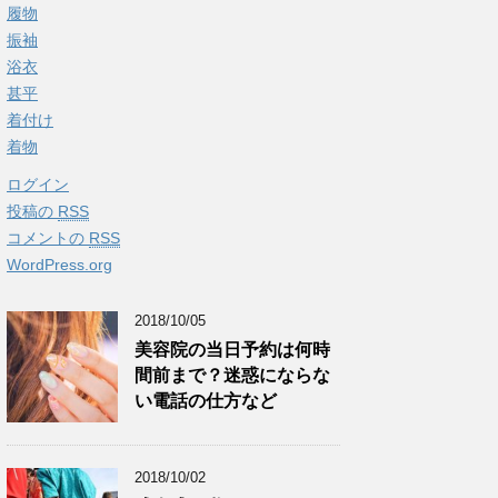
履物
振袖
浴衣
甚平
着付け
着物
ログイン
投稿の
RSS
コメントの
RSS
WordPress.org
2018/10/05
美容院の当日予約は何時
間前まで？迷惑にならな
い電話の仕方など
2018/10/02