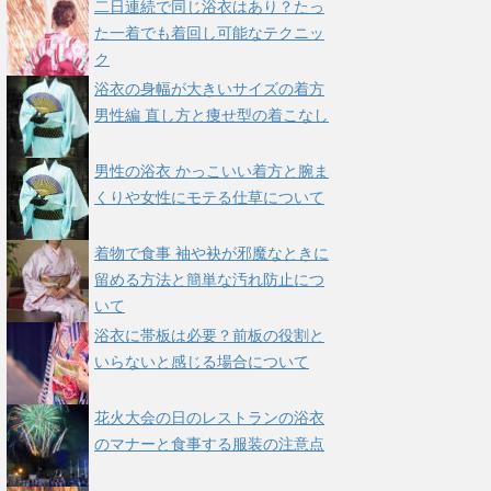
二日連続で同じ浴衣はあり？たっ
た一着でも着回し可能なテクニッ
ク
浴衣の身幅が大きいサイズの着方
男性編 直し方と痩せ型の着こなし
男性の浴衣 かっこいい着方と腕ま
くりや女性にモテる仕草について
着物で食事 袖や袂が邪魔なときに
留める方法と簡単な汚れ防止につ
いて
浴衣に帯板は必要？前板の役割と
いらないと感じる場合について
花火大会の日のレストランの浴衣
のマナーと食事する服装の注意点