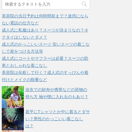
美容院の当日予約は何時間前まで？迷惑になら
ない電話の仕方など
成人式に私服はあり？スーツが決まりなの？ネ
クタイはしないとダメ？
成人式のかっこいいスーツ 安いスーツの着こな
しで差をつける方法等
成人式にコートやマフラーは必要？スーツの防
寒とおしゃれな着こなし
美容院は化粧して行く？成人式のすっぴんや着
付けとメイクの順番など
浴衣での財布や携帯などの荷物の
持ち方 袖や懐に入れるのもあり？
甚平にTシャツとか中に着るとダサ
い？男性のかっこいい着こなし
は？