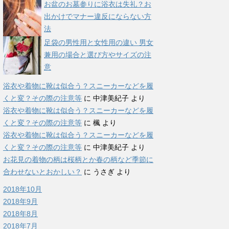
お盆のお墓参りに浴衣は失礼？お
出かけでマナー違反にならない方
法
足袋の男性用と女性用の違い 男女
兼用の場合と選び方やサイズの注
意
浴衣や着物に靴は似合う？スニーカーなどを履
くと変？その際の注意等
に
中津美紀子
より
浴衣や着物に靴は似合う？スニーカーなどを履
くと変？その際の注意等
に
楓
より
浴衣や着物に靴は似合う？スニーカーなどを履
くと変？その際の注意等
に
中津美紀子
より
お花見の着物の柄は桜柄とか春の柄など季節に
合わせないとおかしい？
に
うさぎ
より
2018年10月
2018年9月
2018年8月
2018年7月