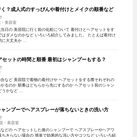
行く？成人式のすっぴんや着付けとメイクの順番など
け
院・美容室
当日の 美容院に行く前の化粧について 着付けとヘアセットをす
ではダメなのかなど いろいろ紹介してみました。 たとえば着付け
的に大丈夫か …
アセットの時間と順番 最初はシャンプーもする？
け
型
合など 美容院で着物の着付けや ヘアセットをする際それぞれの
かるのか 順番はどちらから先にするのか ヘアセット前のシャン
どうかなど …
シャンプーでヘアスプレーが落ちないときの洗い方
け
院・美容室
などの ヘアセットした後のシャンプーで ヘアスプレーやヘアワ
落ちきらない場合の 簡単で効果的な洗い方やコツなど いろいろ紹