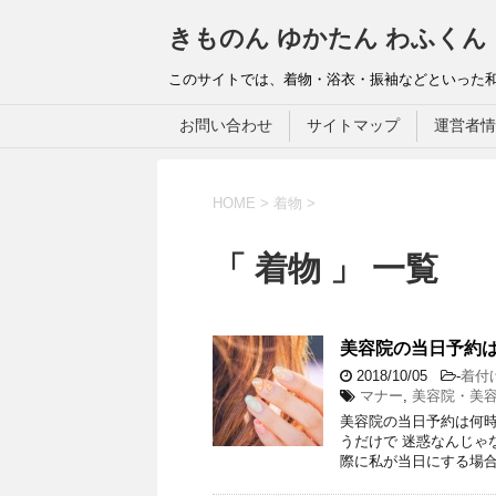
きものん ゆかたん わふくん
このサイトでは、着物・浴衣・振袖などといった
お問い合わせ
サイトマップ
運営者情
HOME
>
着物
>
「 着物 」 一覧
美容院の当日予約
2018/10/05
-
着付
マナー
,
美容院・美
美容院の当日予約は何時
うだけで 迷惑なんじゃ
際に私が当日にする場合