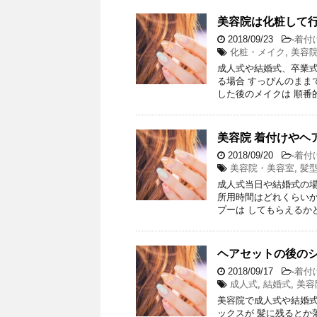
美容院は化粧して
2018/09/23
-
着付
化粧・メイク
,
美容
成人式や結婚式、卒業式
る場合 すっぴんのまま
した後のメイクは 順番
美容院 着付けやヘ
2018/09/20
-
着付
美容院・美容室
,
髪
成人式当日や結婚式の場
所用時間はどれくらいか
プーは してもらえるか
ヘアセットの後の
2018/09/17
-
着付
成人式
,
結婚式
,
美容
美容院で成人式や結婚式
ックスが 髪に残るとか