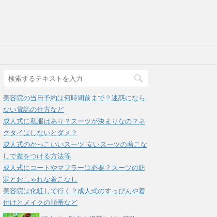
美容院の当日予約は何時間前まで？迷惑になら
ない電話の仕方など
成人式に私服はあり？スーツが決まりなの？ネ
クタイはしないとダメ？
成人式のかっこいいスーツ 安いスーツの着こな
しで差をつける方法等
成人式にコートやマフラーは必要？スーツの防
寒とおしゃれな着こなし
美容院は化粧して行く？成人式のすっぴんや着
付けとメイクの順番など