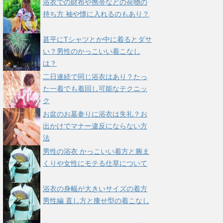
浴衣での財布や携帯などの荷物の
持ち方 袖や懐に入れるのもあり？
甚平にTシャツとか中に着るとダサ
い？男性のかっこいい着こなし
は？
二日連続で同じ浴衣はあり？たっ
た一着でも着回し可能なテクニッ
ク
お盆のお墓参りに浴衣は失礼？お
出かけでマナー違反にならない方
法
男性の浴衣 かっこいい着方と腕ま
くりや女性にモテる仕草について
浴衣の身幅が大きいサイズの着方
男性編 直し方と痩せ型の着こなし