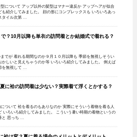
型について アップ以外の髪型はマナー違反か アップヘアが似合
ども紹介してみました。 顔の形にコンプレックスも いろいろあっ
スタイル次第 …
で？10月以降も単衣の訪問着とか結婚式で着れる？
までが 着れる期間なのか９月１０月以降も 季節を無視しそうい
おかしいと見えちゃうのか等 いろいろ紹介してみました。 例えば
節を無視して …
 夏に袷の訪問着は少ない？実際着て浮くとかする？
について 袷を着るのもありなのか 実際にそういう着物を着る人
ど いろいろ紹介してみました。 こういう暑い時期の着物というの
と 思っち …
物に袷は変？夏に着る場合のメリットとデメリット