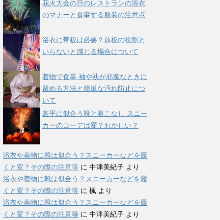
花火大会の日のレストランの浴衣
のマナーと食事する服装の注意点
浴衣に帯板は必要？前板の役割と
いらないと感じる場合について
着物で食事 袖や袂が邪魔なときに
留める方法と簡単な汚れ防止につ
いて
甚平に似合う靴と着こなし スニー
カーのコーデは変？おかしい？
浴衣や着物に靴は似合う？スニーカーなどを履
くと変？その際の注意等
に
中津美紀子
より
浴衣や着物に靴は似合う？スニーカーなどを履
くと変？その際の注意等
に
楓
より
浴衣や着物に靴は似合う？スニーカーなどを履
くと変？その際の注意等
に
中津美紀子
より