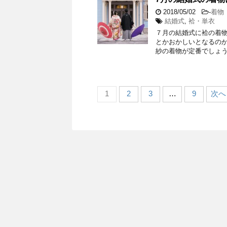
2018/05/02
-
着物
結婚式
,
袷・単衣
７月の結婚式に袷の着物
とかおかしいとなるのか
紗の着物が定番でしょう
1
2
3
…
9
次へ 