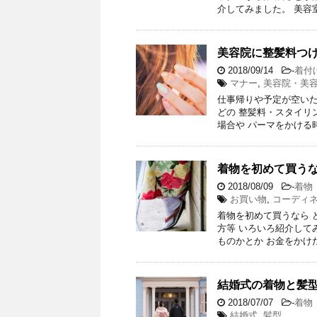
介してみました。 美容
美容院に整髪料つ
2018/09/14
-
着付
マナー
,
美容院・美
仕事帰りや予定が空いた
どの 整髪料・スタイリ
場合や パーマをかける
着物を初めて買うな
2018/08/09
-
着物
お買い物
,
コーディ
着物を初めて買うなら 
方等 いろいろ紹介して
ものかとか お金をかけ
結婚式の着物と髪型
2018/07/07
-
着物
結婚式
,
髪型