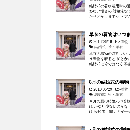
結婚式の着物着用時の髪
わない場合の 対処法な
たりとかしますが ヘア
単衣の着物はいつま
2018/06/19
-
着物
結婚式
,
袷・単衣
単衣の着物の時期はいつ
う着物を着ると 変とか
結婚式に袷ではなく 季
8月の結婚式の着物
2018/05/29
-
着物
結婚式
,
袷・単衣
８月の夏の結婚式の着物
は かなり少ないのかな
は 経験者に聞くのが一番
7月の結婚式の着