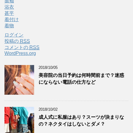
振袖
浴衣
甚平
着付け
着物
ログイン
投稿の
RSS
コメントの
RSS
WordPress.org
2018/10/05
美容院の当日予約は何時間前まで？迷惑
にならない電話の仕方など
2018/10/02
成人式に私服はあり？スーツが決まりな
の？ネクタイはしないとダメ？