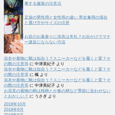
事する服装の注意点
足袋の男性用と女性用の違い 男女兼用の場合
と選び方やサイズの注意
お盆のお墓参りに浴衣は失礼？お出かけでマナ
ー違反にならない方法
浴衣や着物に靴は似合う？スニーカーなどを履くと変？そ
の際の注意等
に
中津美紀子
より
浴衣や着物に靴は似合う？スニーカーなどを履くと変？そ
の際の注意等
に
楓
より
浴衣や着物に靴は似合う？スニーカーなどを履くと変？そ
の際の注意等
に
中津美紀子
より
お花見の着物の柄は桜柄とか春の柄など季節に合わせない
とおかしい？
に
うさぎ
より
2018年10月
2018年9月
2018年8月