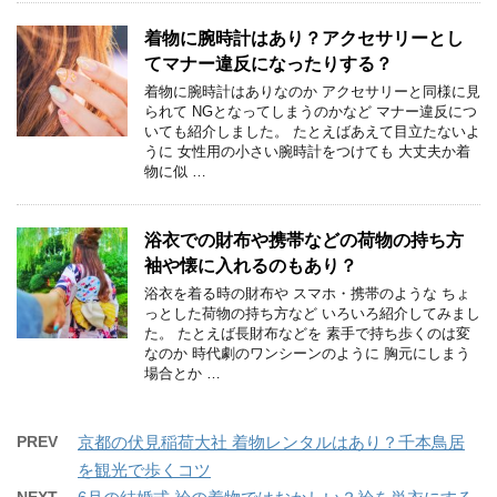
着物に腕時計はあり？アクセサリーとし
てマナー違反になったりする？
着物に腕時計はありなのか アクセサリーと同様に見
られて NGとなってしまうのかなど マナー違反につ
いても紹介しました。 たとえばあえて目立たないよ
うに 女性用の小さい腕時計をつけても 大丈夫か着
物に似 …
浴衣での財布や携帯などの荷物の持ち方
袖や懐に入れるのもあり？
浴衣を着る時の財布や スマホ・携帯のような ちょ
っとした荷物の持ち方など いろいろ紹介してみまし
た。 たとえば長財布などを 素手で持ち歩くのは変
なのか 時代劇のワンシーンのように 胸元にしまう
場合とか …
PREV
京都の伏見稲荷大社 着物レンタルはあり？千本鳥居
を観光で歩くコツ