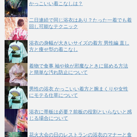
かっこいい着こなしは？
二日連続で同じ浴衣はあり？たった一着でも着
回し可能なテクニック
浴衣の身幅が大きいサイズの着方 男性編 直し
方と痩せ型の着こなし
着物で食事 袖や袂が邪魔なときに留める方法
と簡単な汚れ防止について
男性の浴衣 かっこいい着方と腕まくりや女性
にモテる仕草について
浴衣に帯板は必要？前板の役割といらないと感
じる場合について
花火大会の日のレストランの浴衣のマナーと食