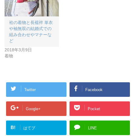
袷の着物と長襦袢 単衣
や袖無双の結婚式での
組み合わせやマナーな
ど
2018年3月9日
着物
Twitter
Facebook
Google+
Pocket
B!
はてブ
LINE