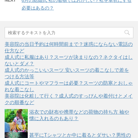
NEXT
6月の結婚式 袷の着物ではおかしい？袷を単衣にする
必要はあるの？
美容院の当日予約は何時間前まで？迷惑にならない電話の
仕方など
成人式に私服はあり？スーツが決まりなの？ネクタイはし
ないとダメ？
成人式のかっこいいスーツ 安いスーツの着こなしで差を
つける方法等
成人式にコートやマフラーは必要？スーツの防寒とおしゃ
れな着こなし
美容院は化粧して行く？成人式のすっぴんや着付けとメイ
クの順番など
浴衣での財布や携帯などの荷物の持ち方 袖や
懐に入れるのもあり？
甚平にTシャツとか中に着るとダサい？男性の