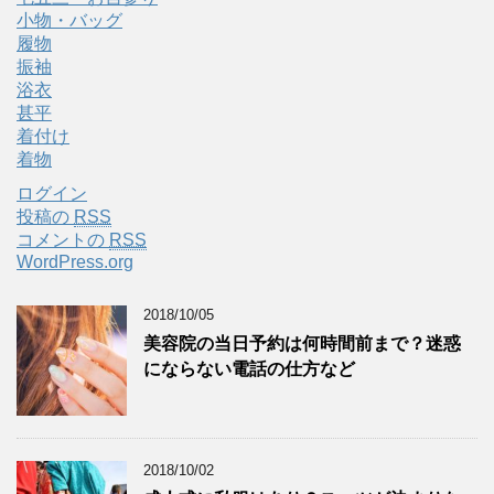
小物・バッグ
履物
振袖
浴衣
甚平
着付け
着物
ログイン
投稿の
RSS
コメントの
RSS
WordPress.org
2018/10/05
美容院の当日予約は何時間前まで？迷惑
にならない電話の仕方など
2018/10/02