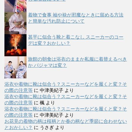
着物で食事 袖や袂が邪魔なときに留める方法
と簡単な汚れ防止について
甚平に似合う靴と着こなし スニーカーのコー
デは変？おかしい？
旅館の朝食は浴衣のままか私服に着替えるべき
か パジャマは変？
浴衣や着物に靴は似合う？スニーカーなどを履くと変？そ
の際の注意等
に
中津美紀子
より
浴衣や着物に靴は似合う？スニーカーなどを履くと変？そ
の際の注意等
に
楓
より
浴衣や着物に靴は似合う？スニーカーなどを履くと変？そ
の際の注意等
に
中津美紀子
より
お花見の着物の柄は桜柄とか春の柄など季節に合わせない
とおかしい？
に
うさぎ
より