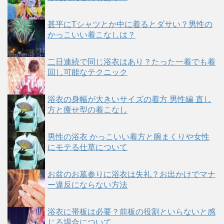
甚平にTシャツとか中に着るとダサい？男性の
かっこいい着こなしは？
二日連続で同じ浴衣はあり？たった一着でも着
回し可能なテクニック
浴衣の身幅が大きいサイズの着方 男性編 直し
方と痩せ型の着こなし
男性の浴衣 かっこいい着方と腕まくりや女性
にモテる仕草について
お盆のお墓参りに浴衣は失礼？お出かけでマナ
ー違反にならない方法
浴衣に帯板は必要？前板の役割といらないと感
じる場合について